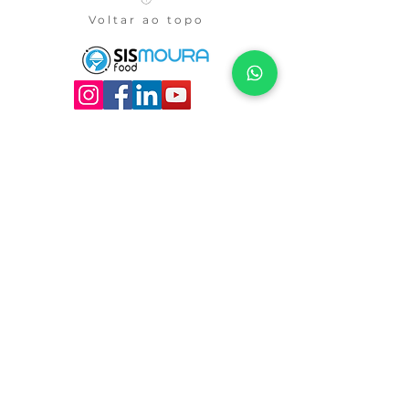
processamento e custos. Ter uma 
estabelecer confiança e garantir 
Voltar ao topo
política de envio é uma ótima 
compras com segurança.
maneira de estabelecer confiança 
e garantir compras com 
segurança.
Nossas soluções
PetMoura
FarMoura
ShopMoura
PostoMoura
SisMoura
SuperMoura
PDVMoura
TemNaTrilha
JN Moura
Sobre nós
Universidade Corporativa
Política de privacidade
Política de cookies
Blog